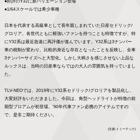
●好評のY32に新バリエーション登場

●1/64スケールでは希少車種

日本を代表する高級車として長年親しまれていた日産セドリック/
グロリア。各世代ともに根強いファンを持つことも特徴ですが、特
にY32系は最近急速に再評価が進んでいます。Y32系は3ナンバー
車の税制が変わり、比較的身近な存在となったことを反映し、全車
3ナンバーサイズへと大型化。しかし大柄さを感じさせない上品な
ルックスは、当時の日産車ならではの大人の雰囲気を持っていまし
た。

TLV-NEOでは、2019年にY32系セドリック/グロリアを製品化し、
大変好評をいただきました。今回は、角型ヘッドライトが特徴の前
期型ブロアムが初登場。'90年代車ファン必携のアイテムですの
で、是非ご期待ください。
(文責:トミーテック)