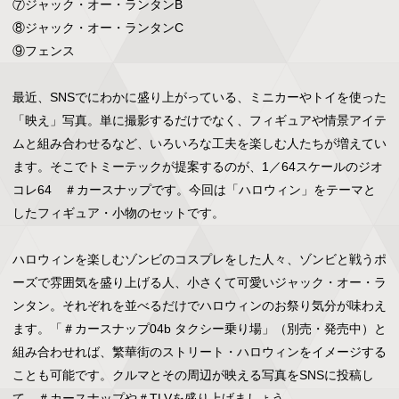
⑦ジャック・オー・ランタンB

⑧ジャック・オー・ランタンC

⑨フェンス

最近、SNSでにわかに盛り上がっている、ミニカーやトイを使った
「映え」写真。単に撮影するだけでなく、フィギュアや情景アイテ
ムと組み合わせるなど、いろいろな工夫を楽しむ人たちが増えてい
ます。そこでトミーテックが提案するのが、1／64スケールのジオ
コレ64　＃カースナップです。今回は「ハロウィン」をテーマと
したフィギュア・小物のセットです。

ハロウィンを楽しむゾンビのコスプレをした人々、ゾンビと戦うポ
ーズで雰囲気を盛り上げる人、小さくて可愛いジャック・オー・ラ
ンタン。それぞれを並べるだけでハロウィンのお祭り気分が味わえ
ます。「＃カースナップ04b タクシー乗り場」（別売・発売中）と
組み合わせれば、繁華街のストリート・ハロウィンをイメージする
ことも可能です。クルマとその周辺が映える写真をSNSに投稿し
て、＃カースナップや＃TLVを盛り上げましょう。
