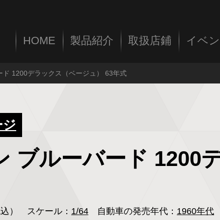
HOME
製品紹介
取扱店鋪
イベン
バード 1200デラックス（ベージュ） 63年式
ージ
サン ブルーバード 12
（税込）
スケール：
1/64
自動車の発売年代：
1960年代