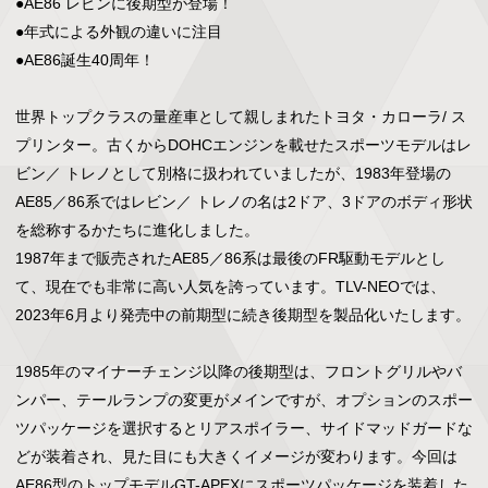
●AE86 レビンに後期型が登場！

●年式による外観の違いに注目　

●AE86誕生40周年！

世界トップクラスの量産車として親しまれたトヨタ・カローラ/ ス
プリンター。古くからDOHCエンジンを載せたスポーツモデルはレ
ビン／ トレノとして別格に扱われていましたが、1983年登場の
AE85／86系ではレビン／ トレノの名は2ドア、3ドアのボディ形状
を総称するかたちに進化しました。

1987年まで販売されたAE85／86系は最後のFR駆動モデルとし
て、現在でも非常に高い人気を誇っています。TLV-NEOでは、
2023年6月より発売中の前期型に続き後期型を製品化いたします。

1985年のマイナーチェンジ以降の後期型は、フロントグリルやバ
ンパー、テールランプの変更がメインですが、オプションのスポー
ツパッケージを選択するとリアスポイラー、サイドマッドガードな
どが装着され、見た目にも大きくイメージが変わります。今回は
AE86型のトップモデルGT-APEXにスポーツパッケージを装着した