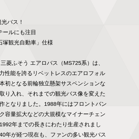
観光バス！

テールにも注目

石塚観光自動車」仕様

た三菱ふそう エアロバス（MS725系）は、
う空力性能を誇るリベットレスのエアロフォル
本初となる前輪独立懸架サスペンションな
取り入れ、それまでの観光バス像を変えた
作となりました。1988年にはフロントバン
ク容量拡大などの大規模なマイナーチェン
1992年までの長きにわたり生産されまし
40年が経つ現在も、ファンの多い観光バス