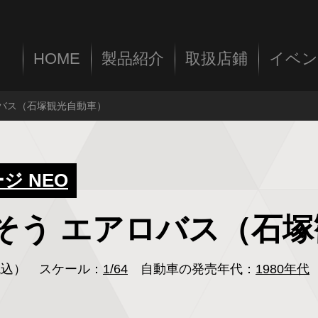
HOME
製品紹介
取扱店鋪
イベン
アロバス（石塚観光自動車）
 NEO
三菱ふそう エアロバス（
（税込）
スケール：
1/64
自動車の発売年代：
1980年代