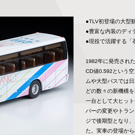
●TLV初登場の大型
●豊富な内装のディ
●現役で活躍する「
1982年に発売され
CD値0.592とい
ムや大型バスでは日
どの数々の新機構を
一台として大ヒット
パーの変更やトラン
ジで後期型となり、
た。実車の登場から