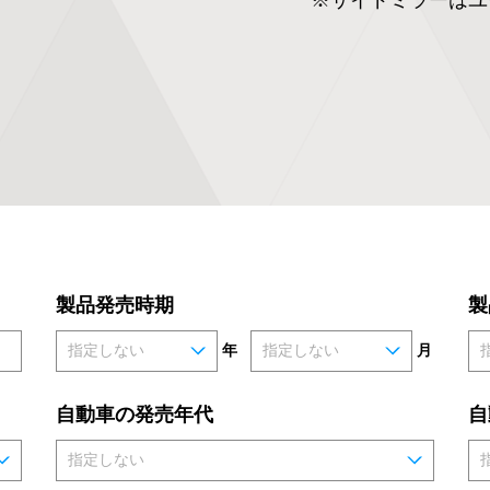
製品発売時期
製
年
月
自動車の発売年代
自