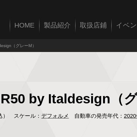
HOME
製品紹介
取扱店鋪
イベン
Italdesign（グレーM）
T-R50 by Italdesig
税込）
スケール：
デフォルメ
自動車の発売年代：
202