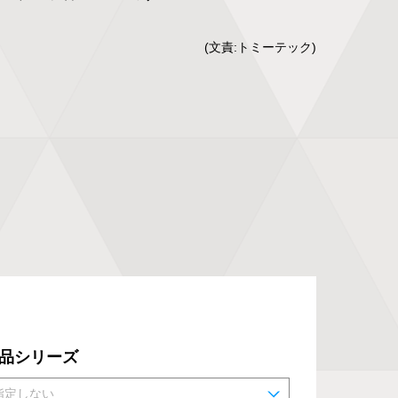
(文責:トミーテック)
品シリーズ