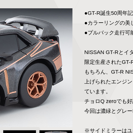
●GT-R誕生50周年
●カラーリングの美
●プルバック走行可能
NISSAN GT-R
限定生産されたGT-R5
もちろん、GT-R 
上げられたエンジン
ています。

チョロQ zeroでも好評
今回は濃緑とグレー
※サイドミラーはユ