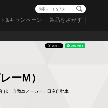
ト&キャンペーン
製品をさがす
n（グレーM）
0年代
自動車メーカー：
日産自動車