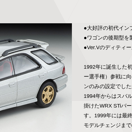
●大好評の初代イン
●ワゴンの後期型を製
●Ver.Vのディティ
1992年に誕生し
ー選手権）参戦に向
ンのみの設定でした
1994年からはスバ
掛けたWRX STi
す。1999年には最
モデルチェンジまで