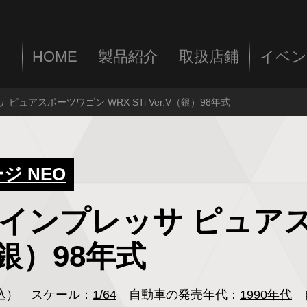
HOME
製品紹介
取扱店鋪
イベン
サ ピュアスポーツワゴン WRX STi Ver.V（銀）98年式
 NEO
スバル インプレッサ ピュ
V（銀）98年式
税込）
スケール：
1/64
自動車の発売年代：
1990年代