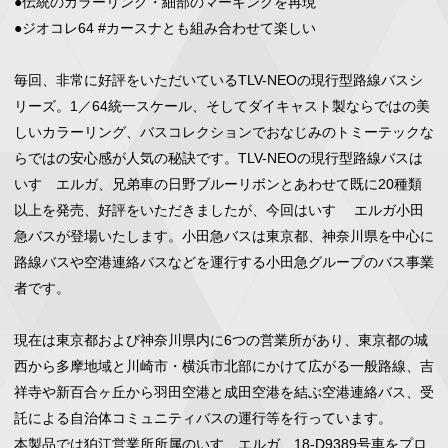
●伝統のカラーリング・細部のマーキングを再現

●ジオコレ64 #カースナとも組み合わせて楽しい

毎回、非常に好評をいただいているTLV-NEOの現行型路線バスシ
リーズ。1／64統一スケール、そしてダイキャスト製ならではの美
しいカラーリング、バスコレクションでおなじみのトミーテックな
らではの安心感が人気の秘訣です。TLV-NEOの現行型路線バスは
いすゞエルガ、兄弟車の日野ブルーリボンとあわせて既に20種類
以上を発売、好評をいただきましたが、今回はいすゞ エルガ小田
急バスが登場いたします。小田急バスは東京都、神奈川県を中心に
路線バスや空港連絡バスなどを運行する小田急グループのバス事業
者です。

現在は東京都および神奈川県内に6つの営業所があり、東京都の城
西から多摩地域と川崎市・横浜市北部にかけて広がる一般路線、吉
祥寺や新百合ヶ丘から羽田空港と成田空港を結ぶ空港連絡バス、受
託による自治体コミュニティバスの運行等を行っています。

本製品では狛江営業所所属のいすゞエルガ、18-D9389号車をプロ