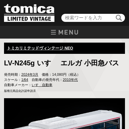
トミカリミテッドヴィンテージ NEO
LV-N245g いすゞ エルガ 小田急バス
発売時期：
2024年3月
価格：14,080円（税込）
スケール：
1/64
自動車の発売年代：
2010年代
自動車メーカー：
いすゞ自動車
版権元商品化許諾申請済