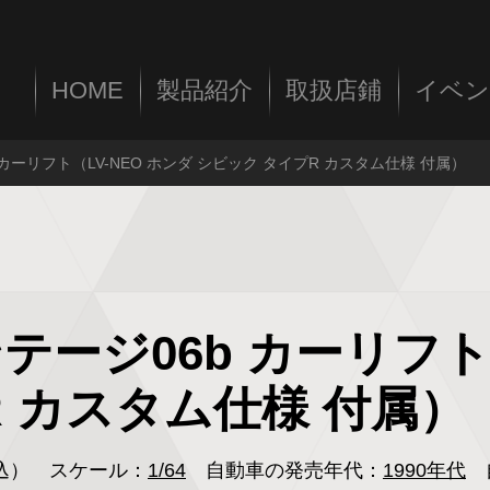
HOME
製品紹介
取扱店鋪
イベン
カーリフト（LV-NEO ホンダ シビック タイプR カスタム仕様 付属）
ージ06b カーリフト（
 カスタム仕様 付属）
税込）
スケール：
1/64
自動車の発売年代：
1990年代