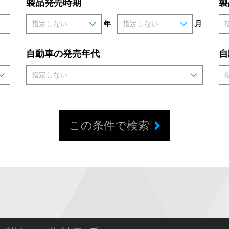
製品発売時期
製
年
月
自動車の発売年代
自
この条件で検索