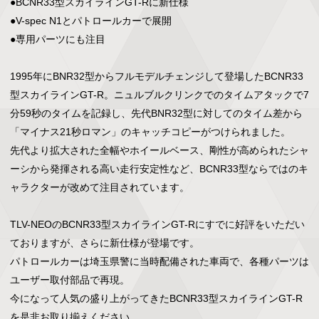
●BCNR33型スカイラインGT-Rに新仕様

●V-spec N1とパトロールカーで展開

●専用パーツにも注目

1995年にBNR32型からフルモデルチェンジして登場したBCNR33
型スカイラインGT-R。ニュルブルクリンクでのタイムアタックで7
分59秒のタイムを記録し、先代BNR32型に対してのタイム差から
「マイナス21秒ロマン」のキャッチコピーがつけられました。

先代より拡大された全幅やホイールベース、剛性が高められたシャ
ーシから発揮される高い走行安定性など、BCNR33型ならではのキ
ャラクターが改めて注目されています。

TLV-NEOのBCNR33型スカイラインGT-Rにすでに好評をいただい
ておりますが、さらに新仕様が登場です。

パトロールカーは埼玉県警に当時配備された車両で、各種パーツは
ユーザー取付部品で再現。

今になって人気の盛り上がってきたBCNR33型スカイラインGT-R
を是非お取り揃えください。
