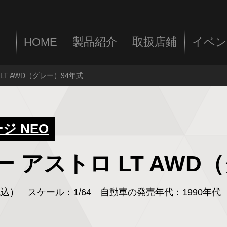
HOME
製品紹介
取扱店鋪
イベン
 LT AWD（グレー）94年式
 NEO
ボレー アストロ LT AW
（税込）
スケール：
1/64
自動車の発売年代：
1990年代