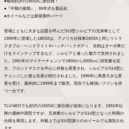
●毎回好評の180SXに新仕様！

●『中期の後期』、95年式を製品化

●ホイールなどは新規製作パーツ

登場とともに大きな話題を呼んだS13型シルビアの兄弟車として
1989年に登場した180SXは、アメリカ仕様車240SXと同じリトラ
クタブル・ヘッドライトやハッチバックボディ、当初はターボ車だ
けをラインナップするなど、シルビアと違った魅力で支持されまし
た。1991年のマイナーチェンジで1800から2000ccに排気量を拡
大、フロントマスクを中心に外観も変更され、シルビアがS14型に
チェンジした後も生産が続行されました。1996年に再度大きな変
更を受け、最終的に1999年まで販売。現在でも根強いファンを持
つ一台です。

TLV-NEOでも好評の180SXに新仕様が追加になります。1991年以
降の通称中期型ですが、兄弟車のシルビアがS14型となった時期の
仕様を再現します。外観上ではS14型譲りのホイールでも識別され
ます。
