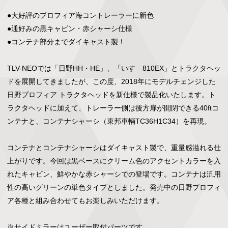
●大好評のプロフィア海コントレーラーに新色

●通好みの黒キャビン・赤シャーシ仕様

●コンテナ部分までダイキャスト製！

TLV-NEOでは「日野HH・HE」、「いすゞ810EX」とトラクタヘッ
ドを展開してきましたが、この度、2018年にモデルチェンジした
日野プロフィア トラクタヘッドを新仕様で製品化いたします。ト
ラクタヘッドに加えて、トレーラー側は後方扉が開閉できる40ftコ
ンテナと、コンテナシャーシ（東邦車輛TC36H1C34）を再現。

コンテナとコンテナシャーシはダイキャスト製で、重量感溢れる仕
上がりです。今回は黒ベースにクリーム色のアクセントカラーを入
れたキャビン、鮮やかな赤シャーシでの登場です。コンテナは汎用
性の高いグリーンの単色タイプとしました。発売中の日野プロフィ
ア各種と組み合わせてもお楽しみいただけます。

※サイドミラーはユーザー取付パーツです。