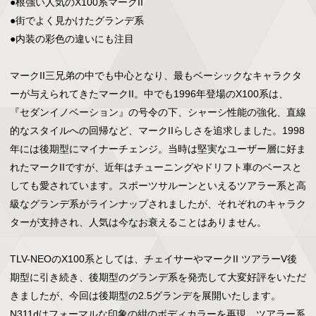
●根強い人気のX100系マークII

●街でよく見かけたグランデ系

●内装の彩色の違いにも注目

マークII三兄弟の中でも中心となり、最もベーシックなキャラクタ
ーが与えられてきたマークII。中でも1996年登場のX100系は、
『セダンイノベーション』の号令の下、シャーシ性能の強化、直線
的なスタイルへの回帰など、マークIIらしさを追求しました。1998
年には後期型にマイナーチェンジ。当時は堅実なユーザー層に好ま
れたマークIIですが、近年はチューニングやドリフト車のベースと
しても愛されています。スポーツサルーンといえるツアラー系と高
級なグランデ系がラインナップされましたが、それぞれのキャラク
ターが支持され、人気は今なお衰えることはありません。

TLV-NEOのX100系としては、チェイサーやマークII ツアラーV後
期型に引き続き、後期型のグランデ系を発売して大変好評をいただ
きましたが、今回は後期型の2.5グランデを展開いたします。
N311dはフォーマルな印象の紺のボディカラーを再現。ツアラー系