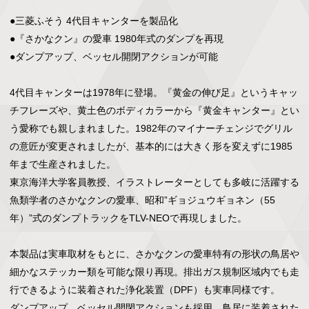
●三菱ふそう 4代目キャンターを製品化

●『さかなクン』の愛車 1980年式のダンプを再現

●ダンプアップ、ベッセル開閉アクションが可能

4代目キャンターは1978年に登場。『黄金の伸び足』というキャッ
チフレーズや、黄土色のボディカラーから『黄金キャンター』とい
う愛称でも親しまれました。1982年のマイナーチェンジでグリル
の意匠が変更されましたが、基本的には大きく形を変えずに1985
年まで生産されました。

東京海洋大学客員教授、イラストレーターとしても多岐に活躍する
魚類学者のさかなクンの愛車、昭和”ギョジュウギョネン（55
年）”式のダンプトラックをTLV-NEOで再現しました。

本製品は実車取材をもとに、さかなクンの愛車特有の形状の鳥居や
細かなステッカー類を可能な限り再現。排出ガス規制区域内でも走
行できるように装着された浄化装置（DPF）も実車同様です。

ダンプアップ、ベッセル開閉アクションも採用、鳥居に装着された