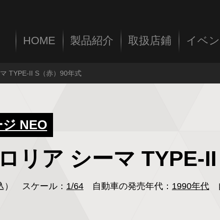
HOME
製品紹介
取扱店鋪
イベン
マ TYPE-II S（赤）90年式
 NEO
 グロリア シーマ TYPE-
税込）
スケール：
1/64
自動車の発売年代：
1990年代