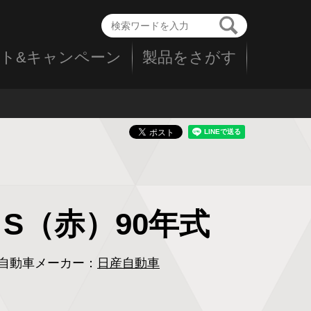
ト&キャンペーン
製品をさがす
II S（赤）90年式
自動車メーカー：
日産自動車