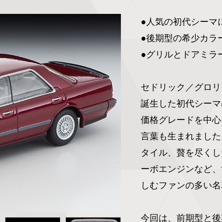
●人気の初代シーマに
●後期型の希少カラー
●グリルとドアミラ
セドリック／グロリ
誕生した初代シーマ
価格グレードを中心
言葉も生まれました
タイル、贅を尽くし
ーボエンジンなど、
しむファンの多い名
今回は、前期型と後