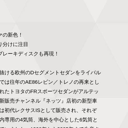
の新色！

り分けに注目

ブレーキディスクも再現！

抜ける欧州のDセグメントセダンをライバル
では往年のAE86レビン／トレノの再来とし
れたトヨタのFRスポーツセダンがアルテッ
新販売チャンネル『ネッツ』店初の新型車
は初代レクサスISとして販売され、それぞ
内専用の4気筒、海外を中心とした6気筒と