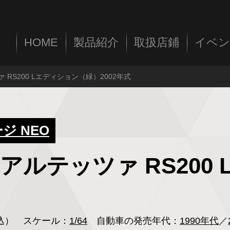
HOME
製品紹介
取扱店鋪
イベン
ツァ RS200 Lエディション（緑）2002年式
 NEO
ヨタ アルテッツァ RS20
税込）
スケール：
1/64
自動車の発売年代：
1990年代
／