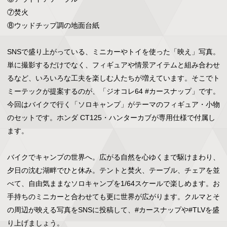
⑦焚火

⑧ウッドチップ調の地面台紙

SNSで盛り上がっている、ミニカーやトイを使った「映え」写真。
単に撮影するだけでなく、フィギュアや情景アイテムと組み合わせ
るなど、いろいろな工夫を楽しむ人たちが増えています。そこでト
ミーテックが提案するのが、「ジオコレ64 #カースナップ」です。
今回はバイクで行く「ソロキャンプ」がテーマのフィギュア・小物
のセットです。ホンダ CT125・ハンターカブが専用仕様で付属し
ます。

バイクでキャンプの世界へ。広がる自然を心ゆくまで駆けまわり、
夕日の沈む湖畔でひと休み。テントと焚火、テーブル、チェアを並
べて、自由気ままなソロキャンプを1/64スケールで楽しめます。お
手持ちのミニカーと合わせても更に世界が広がります。クルマとそ
の周辺が映える写真をSNSに投稿して、#カースナップや#TLVを盛
り上げましょう。
