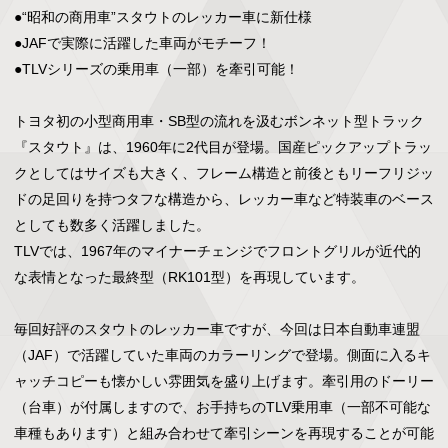
●“昭和の商用車”スタウトのレッカー車に新仕様

●JAFで実際に活躍した車両がモチーフ！

●TLVシリーズの乗用車（一部）を牽引可能！

トヨタ初の小型商用車・SB型の流れを汲むボンネット型トラック
『スタウト』は、1960年に2代目が登場。国産ピックアップトラッ
クとしてはサイズも大きく、フレーム構造と前後ともリーフリジッ
ドの足回りを持つタフな構造から、レッカー車など特装車のベース
としても数多く活躍しました。

TLVでは、1967年のマイナーチェンジでフロントグリルが近代的
な表情となった最終型（RK101型）を再現しています。

毎回好評のスタウトのレッカー車ですが、今回は日本自動車連盟
（JAF）で活躍していた車両のカラーリングで登場。側面に入るキ
ャッチコピーも懐かしい雰囲気を盛り上げます。牽引用のドーリー
（台車）が付属しますので、お手持ちのTLV乗用車（一部不可能な
車種もあります）と組み合わせて牽引シーンを再現することが可能