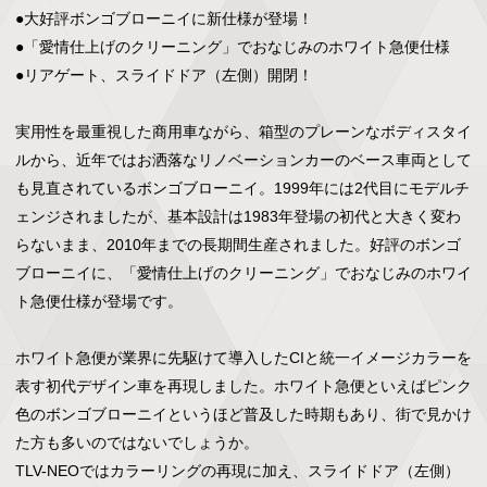
●大好評ボンゴブローニイに新仕様が登場！

●「愛情仕上げのクリーニング」でおなじみのホワイト急便仕様

●リアゲート、スライドドア（左側）開閉！

実用性を最重視した商用車ながら、箱型のプレーンなボディスタイ
ルから、近年ではお洒落なリノベーションカーのベース車両として
も見直されているボンゴブローニイ。1999年には2代目にモデルチ
ェンジされましたが、基本設計は1983年登場の初代と大きく変わ
らないまま、2010年までの長期間生産されました。好評のボンゴ
ブローニイに、「愛情仕上げのクリーニング」でおなじみのホワイ
ト急便仕様が登場です。

ホワイト急便が業界に先駆けて導入したCIと統一イメージカラーを
表す初代デザイン車を再現しました。ホワイト急便といえばピンク
色のボンゴブローニイというほど普及した時期もあり、街で見かけ
た方も多いのではないでしょうか。

TLV-NEOではカラーリングの再現に加え、スライドドア（左側）