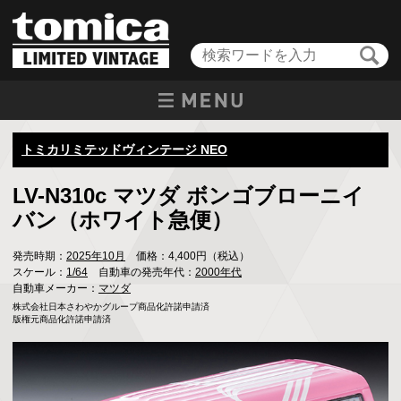
トミカリミテッドヴィンテージ NEO
LV-N310c マツダ ボンゴブローニイ
バン（ホワイト急便）
発売時期：
2025年10月
価格：4,400円（税込）
スケール：
1/64
自動車の発売年代：
2000年代
自動車メーカー：
マツダ
株式会社日本さわやかグループ商品化許諾申請済

版権元商品化許諾申請済