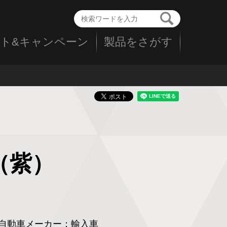
ト&キャンペーン
製品をさがす
0（紫）
自動車メーカー：
輸入車