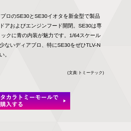
アブロのSE30とSE30イオタを新金型で製品
ドアおよびエンジンフード開閉。SE30は専
ックに青の内装が魅力です。1/64スケール
ないディアブロ、特にSE30をぜひTLV-N
い。
(文責:トミーテック)