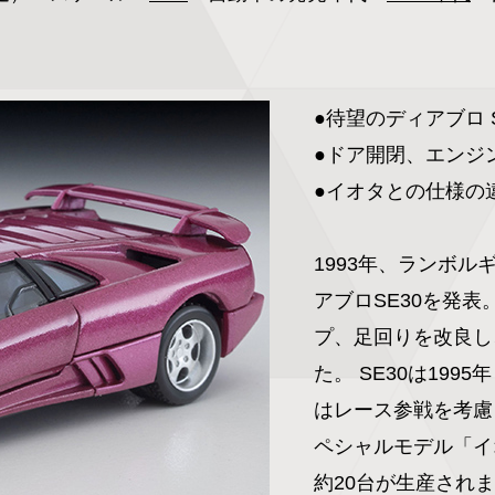
●待望のディアブロ S
●ドア開閉、エンジン
●イオタとの仕様の違
1993年、ランボ
アブロSE30を発
プ、足回りを改良し
た。 SE30は199
はレース参戦を考慮
ペシャルモデル「イ
約20台が生産されま