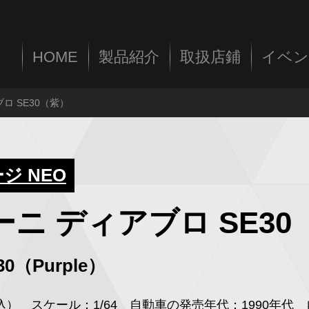
HOME
製品紹介
取扱店鋪
イベン
ブロ SE30（紫）
 NEO
ーニ ディアブロ SE3
E30（Purple）
税込）
スケール：
1/64
自動車の発売年代：
1990年代