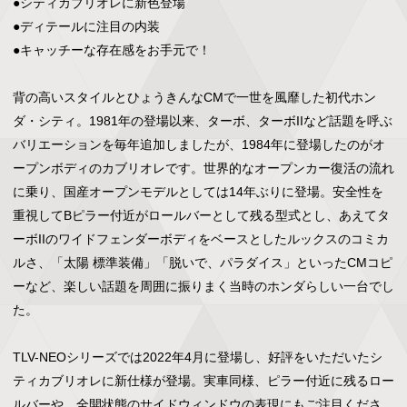
●シティカブリオレに新色登場

●ディテールに注目の内装

●キャッチーな存在感をお手元で！

背の高いスタイルとひょうきんなCMで一世を風靡した初代ホン
ダ・シティ。1981年の登場以来、ターボ、ターボIIなど話題を呼ぶ
バリエーションを毎年追加しましたが、1984年に登場したのがオ
ープンボディのカブリオレです。世界的なオープンカー復活の流れ
に乗り、国産オープンモデルとしては14年ぶりに登場。安全性を
重視してBピラー付近がロールバーとして残る型式とし、あえてタ
ーボIIのワイドフェンダーボディをベースとしたルックスのコミカ
ルさ、「太陽 標準装備」「脱いで、パラダイス」といったCMコピ
ーなど、楽しい話題を周囲に振りまく当時のホンダらしい一台でし
た。

TLV-NEOシリーズでは2022年4月に登場し、好評をいただいたシ
ティカブリオレに新仕様が登場。実車同様、ピラー付近に残るロー
ルバーや、全開状態のサイドウィンドウの表現にもご注目くださ