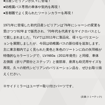
●日産シビリアンが久々に登場！

●幼稚園バス専用の車体や室内を再現！

●首都圏でよく見られたツートンカラーを再現！

1971年に登場した初代日産シビリアンは'76年にシャーシの変更を
受けつつ'82年まで販売され、'70年代を代表するマイクロバスとし
て親しまれました。TLVでは2011年に製品化、様々なバリエーシ
ョンを展開しましたが、今回は幼稚園バスの新仕様を追加します。

主に東京都内でよく見られた黄色と朱色のツートンに白の矢羽根が
特徴的なカラーリングで、LV-N60a（2011年発売）と同様、車体
左側面（折り戸部分とステップ）と後部扉、座席も幼児用サイズを
再現。久々の初代シビリアンのバリエーション品を、ぜひお取り揃
えください。

※サイドミラーはユーザー取り付けパーツです。
(文責:トミーテック)