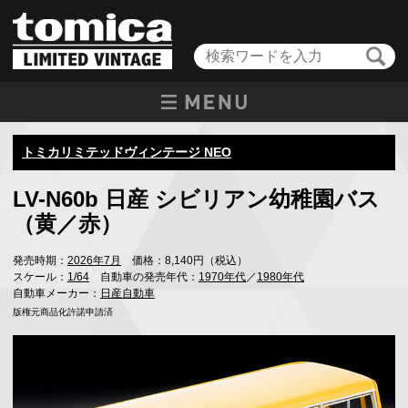
トミカリミテッドヴィンテージ NEO
LV-N60b 日産 シビリアン幼稚園バス
（黄／赤）
発売時期：
2026年7月
価格：8,140円（税込）
スケール：
1/64
自動車の発売年代：
1970年代
／
1980年代
自動車メーカー：
日産自動車
版権元商品化許諾申請済