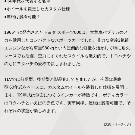
●'60年代を代表する名車

●ホイールを変更したカスタム仕様

●屋根は脱着可能！

1965年に発売されたトヨタ スポーツ800は、大衆車パブリカのメ
カを活用したコンパクトなスポーツカーでした。非力な空冷2気筒
エンジンながら車重580kgという圧倒的な軽量を活かして特に耐久
レースでも活躍。空力にすぐれたスタイルも魅力的で、トヨハチや
のちにヨタハチの愛称で親しまれました。

TLVでは前期型、後期型と製品化してきましたが、今回は最終
型'69年式をベースに、カスタムホイールを装着した仕様を展開し
ます。'69年式は側面につくウインカーが特徴です。ボディカラー
はヨタハチといえばの赤色です。実車同様、屋根は脱着可能で、そ
れぞれの状態が楽しめます。
(文責:トミーテック)