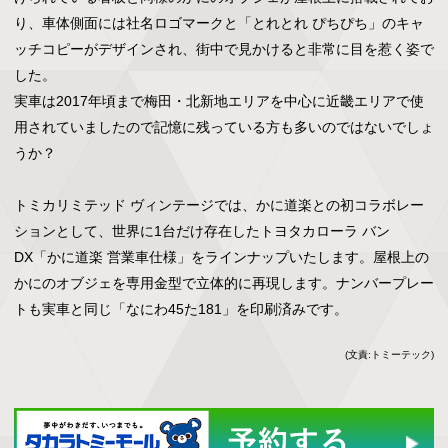
り、車体側面には社名ロゴマークと「とれとれ ぴちぴち」のキャ
ッチコピーがデザインされ、街中で見かけると非常に目を惹く姿で
した。

実車は2017年頃まで梅田・北新地エリアを中心に近畿エリアで使
用されていましたので記憶に残っている方も多いのではないでしょ
うか？

トミカリミテッド ヴィンテージでは、かに道楽との初コラボレー
ションとして、世界に1台だけ存在したトヨタカローラ バン 
DX「かに道楽 営業車仕様」をラインナップいたします。屋根上の
かにのオブジェを専用金型で立体的に再現します。ナンバープレー
トも実車と同じ「なにわ45た181」を印刷済みです。
(文責:トミーテック)