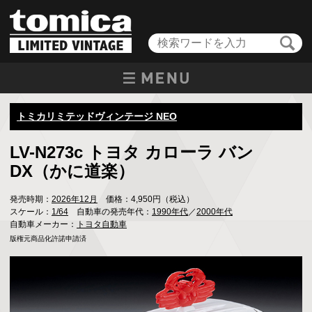
トミカリミテッドヴィンテージ NEO
LV-N273c トヨタ カローラ バン
DX（かに道楽）
発売時期：
2026年12月
価格：4,950円（税込）
スケール：
1/64
自動車の発売年代：
1990年代
／
2000年代
自動車メーカー：
トヨタ自動車
版権元商品化許諾申請済