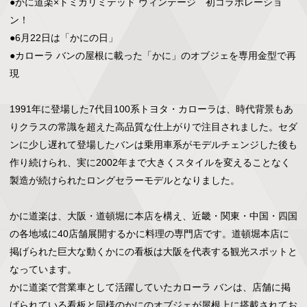
●かに道楽×トミカリミテッド ヴィンテージ　初コラボレーショ
ン！

●6月22日は「かにの日」

●カローラ バンの屋根に載った「かに」のオブジェを専用金型で再
現

1991年に登場した7代目100系トヨタ・カローラは、時代背景もあ
りクラスの常識を超えた高品質な仕上がりで注目されました。セダ
ンに少し遅れて登場したバンは乗用車系がモデルチェンジした後も
作り続けられ、実に2002年まで大きくスタイルを変えることなく
製造が続けられたロングセラーモデルとなりました。

かに道楽は、大阪・道頓堀に本店を構え、近畿・関東・中国・四国
の各地域に40店舗展開するかに料理の専門店です。道頓堀本店に
掲げられた巨大な動くかにの看板は大阪を代表する観光スポットと
なっています。

かに道楽で営業車として活躍していたカローラ バンは、店舗に掲
げられている看板と同様のかにのオブジェが屋根上に搭載されてお