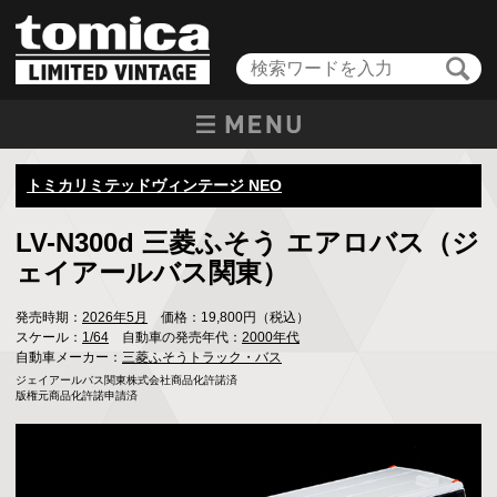
トミカリミテッドヴィンテージ NEO
LV-N300d 三菱ふそう エアロバス（ジ
ェイアールバス関東）
発売時期：
2026年5月
価格：19,800円（税込）
スケール：
1/64
自動車の発売年代：
2000年代
自動車メーカー：
三菱ふそうトラック・バス
ジェイアールバス関東株式会社商品化許諾済

版権元商品化許諾申請済