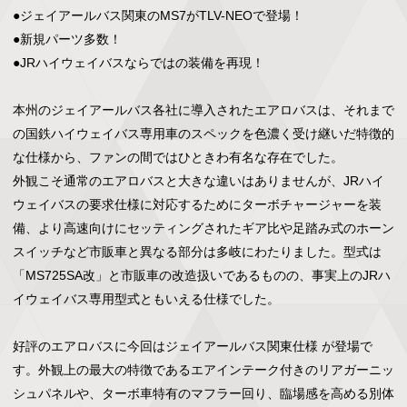
●ジェイアールバス関東のMS7がTLV-NEOで登場！

●新規パーツ多数！

●JRハイウェイバスならではの装備を再現！

本州のジェイアールバス各社に導入されたエアロバスは、それまで
の国鉄ハイウェイバス専用車のスペックを色濃く受け継いだ特徴的
な仕様から、ファンの間ではひときわ有名な存在でした。

外観こそ通常のエアロバスと大きな違いはありませんが、JRハイ
ウェイバスの要求仕様に対応するためにターボチャージャーを装
備、より高速向けにセッティングされたギア比や足踏み式のホーン
スイッチなど市販車と異なる部分は多岐にわたりました。型式は
「MS725SA改」と市販車の改造扱いであるものの、事実上のJRハ
イウェイバス専用型式ともいえる仕様でした。

好評のエアロバスに今回はジェイアールバス関東仕様 が登場で
す。外観上の最大の特徴であるエアインテーク付きのリアガーニッ
シュパネルや、ターボ車特有のマフラー回り、臨場感を高める別体