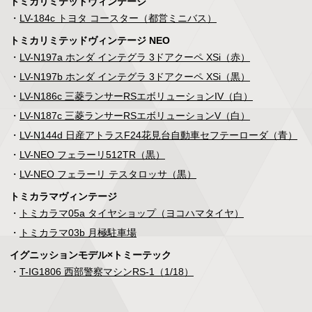
トミカリミテッドヴィンテージ
・
LV-184c トヨタ コースター（都営ミニバス）
トミカリミテッドヴィンテージ NEO
・
LV-N197a ホンダ インテグラ 3ドアクーペ XSi（赤）
・
LV-N197b ホンダ インテグラ 3ドアクーペ XSi（黒）
・
LV-N186c 三菱ランサーRSエボリューションIV（白）
・
LV-N187c 三菱ランサーRSエボリューションV（白）
・
LV-N144d 日産アトラスF24花見台自動車セフテーローダ（青）
・
LV-NEO フェラーリ512TR（黒）
・
LV-NEO フェラーリ テスタロッサ（黒）
トミカラマヴィンテージ
・
トミカラマ05a タイヤショップ（ヨコハマタイヤ）
・
トミカラマ03b 月極駐車場
イグニッションモデル×トミーテック
・
T-IG1806 西部警察マシンRS-1（1/18）